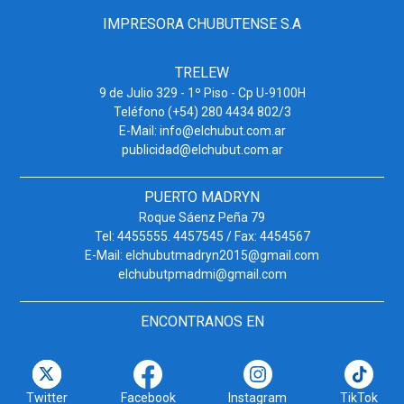
IMPRESORA CHUBUTENSE S.A
TRELEW
9 de Julio 329 - 1º Piso - Cp U-9100H
Teléfono (+54) 280 4434 802/3
E-Mail: info@elchubut.com.ar
publicidad@elchubut.com.ar
PUERTO MADRYN
Roque Sáenz Peña 79
Tel: 4455555. 4457545 / Fax: 4454567
E-Mail: elchubutmadryn2015@gmail.com
elchubutpmadmi@gmail.com
ENCONTRANOS EN
Twitter
Facebook
Instagram
TikTok