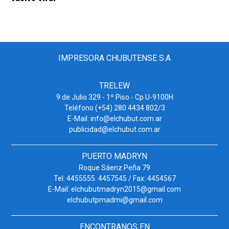
IMPRESORA CHUBUTENSE S.A
TRELEW
9 de Julio 329 - 1º Piso - Cp U-9100H
Teléfono (+54) 280 4434 802/3
E-Mail: info@elchubut.com.ar
publicidad@elchubut.com.ar
PUERTO MADRYN
Roque Sáenz Peña 79
Tel: 4455555. 4457545 / Fax: 4454567
E-Mail: elchubutmadryn2015@gmail.com
elchubutpmadmi@gmail.com
ENCONTRANOS EN