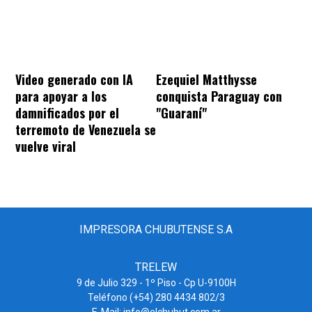
Video generado con IA
Ezequiel Matthysse
para apoyar a los
conquista Paraguay con
damnificados por el
"Guaraní"
terremoto de Venezuela se
vuelve viral
IMPRESORA CHUBUTENSE S.A
TRELEW
9 de Julio 329 - 1º Piso - Cp U-9100H
Teléfono (+54) 280 4434 802/3
E-Mail: info@elchubut.com.ar