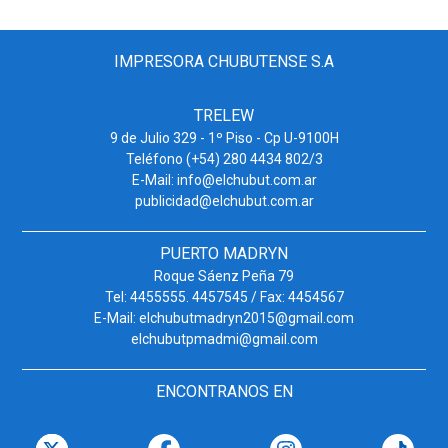
IMPRESORA CHUBUTENSE S.A
TRELEW
9 de Julio 329 - 1º Piso - Cp U-9100H
Teléfono (+54) 280 4434 802/3
E-Mail: info@elchubut.com.ar
publicidad@elchubut.com.ar
PUERTO MADRYN
Roque Sáenz Peña 79
Tel: 4455555. 4457545 / Fax: 4454567
E-Mail: elchubutmadryn2015@gmail.com
elchubutpmadmi@gmail.com
ENCONTRANOS EN