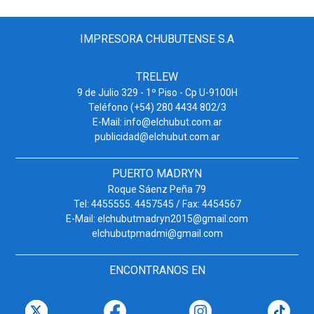
IMPRESORA CHUBUTENSE S.A
TRELEW
9 de Julio 329 - 1º Piso - Cp U-9100H
Teléfono (+54) 280 4434 802/3
E-Mail: info@elchubut.com.ar
publicidad@elchubut.com.ar
PUERTO MADRYN
Roque Sáenz Peña 79
Tel: 4455555. 4457545 / Fax: 4454567
E-Mail: elchubutmadryn2015@gmail.com
elchubutpmadmi@gmail.com
ENCONTRANOS EN