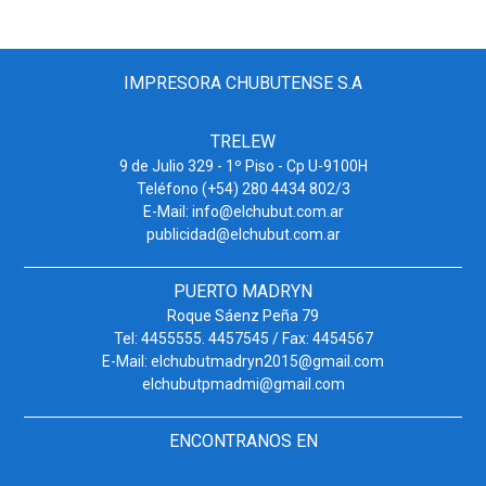
IMPRESORA CHUBUTENSE S.A
TRELEW
9 de Julio 329 - 1º Piso - Cp U-9100H
Teléfono (+54) 280 4434 802/3
E-Mail: info@elchubut.com.ar
publicidad@elchubut.com.ar
PUERTO MADRYN
Roque Sáenz Peña 79
Tel: 4455555. 4457545 / Fax: 4454567
E-Mail: elchubutmadryn2015@gmail.com
elchubutpmadmi@gmail.com
ENCONTRANOS EN