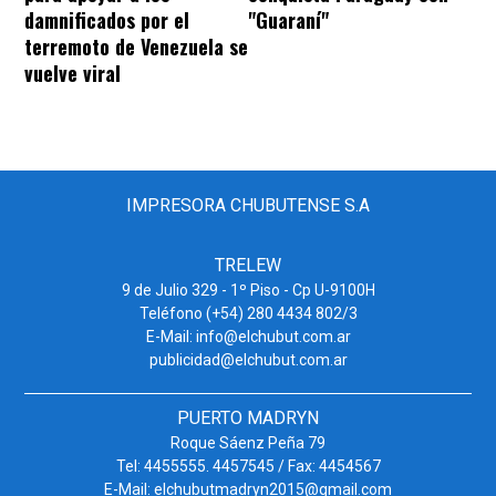
damnificados por el
"Guaraní"
terremoto de Venezuela se
vuelve viral
IMPRESORA CHUBUTENSE S.A
TRELEW
9 de Julio 329 - 1º Piso - Cp U-9100H
Teléfono (+54) 280 4434 802/3
E-Mail: info@elchubut.com.ar
publicidad@elchubut.com.ar
PUERTO MADRYN
Roque Sáenz Peña 79
Tel: 4455555. 4457545 / Fax: 4454567
E-Mail: elchubutmadryn2015@gmail.com