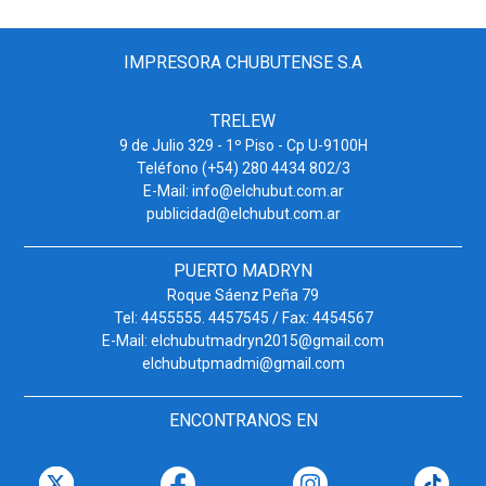
IMPRESORA CHUBUTENSE S.A
TRELEW
9 de Julio 329 - 1º Piso - Cp U-9100H
Teléfono (+54) 280 4434 802/3
E-Mail: info@elchubut.com.ar
publicidad@elchubut.com.ar
PUERTO MADRYN
Roque Sáenz Peña 79
Tel: 4455555. 4457545 / Fax: 4454567
E-Mail: elchubutmadryn2015@gmail.com
elchubutpmadmi@gmail.com
ENCONTRANOS EN