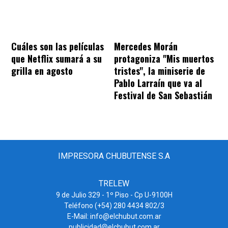
Cuáles son las películas
Mercedes Morán
que Netflix sumará a su
protagoniza "Mis muertos
grilla en agosto
tristes", la miniserie de
Pablo Larraín que va al
Festival de San Sebastián
IMPRESORA CHUBUTENSE S.A
TRELEW
9 de Julio 329 - 1º Piso - Cp U-9100H
Teléfono (+54) 280 4434 802/3
E-Mail: info@elchubut.com.ar
publicidad@elchubut.com.ar