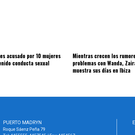
 es acusado por 10 mujeres
Mientras crecen los rumor
enido conducta sexual
problemas con Wanda, Zair
muestra sus días en Ibiza
PUERTO MADRYN
Roque Sáenz Peña 79