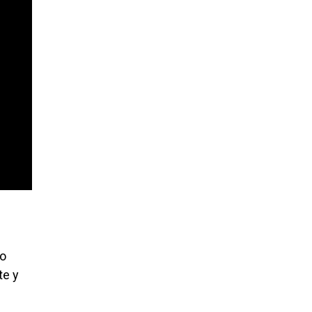
to
te y