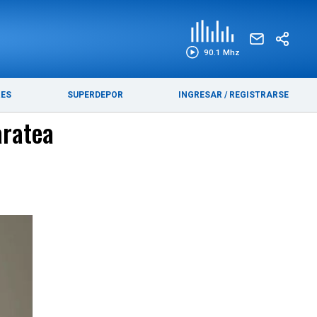
EDICIÓN IMPRESA
FUNEBRES
90.1 Mhz
RES
SUPERDEPOR
INGRESAR
/
REGISTRARSE
aratea
.