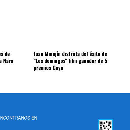
es de
Juan Minujín disfruta del éxito de
a Nara
"Los domingos" film ganador de 5
premios Goya
ENCONTRANOS EN