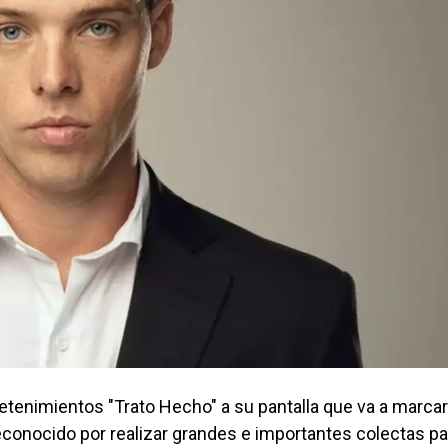
etenimientos "Trato Hecho" a su pantalla que va a marcar
econocido por realizar grandes e importantes colectas pa