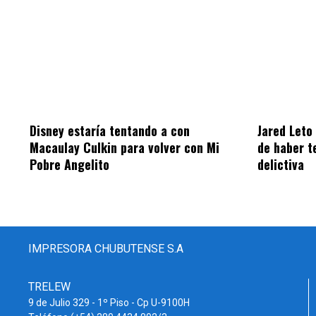
Disney estaría tentando a con
Jared Leto
Macaulay Culkin para volver con Mi
de haber t
Pobre Angelito
delictiva
IMPRESORA CHUBUTENSE S.A
TRELEW
9 de Julio 329 - 1º Piso - Cp U-9100H