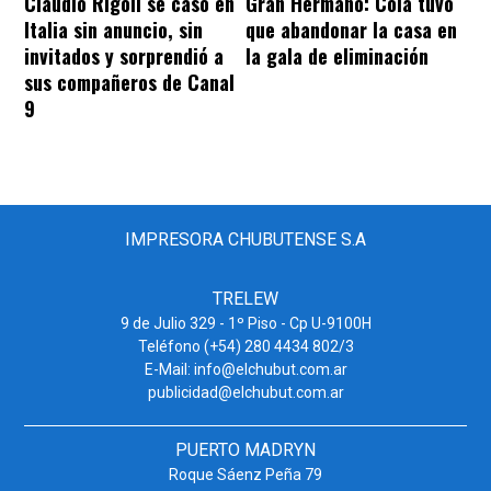
Claudio Rígoli se casó en
Gran Hermano: Cola tuvo
Italia sin anuncio, sin
que abandonar la casa en
invitados y sorprendió a
la gala de eliminación
sus compañeros de Canal
9
IMPRESORA CHUBUTENSE S.A
TRELEW
9 de Julio 329 - 1º Piso - Cp U-9100H
Teléfono (+54) 280 4434 802/3
E-Mail: info@elchubut.com.ar
publicidad@elchubut.com.ar
PUERTO MADRYN
Roque Sáenz Peña 79