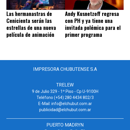
Las hermanastras de
Andy Kusnetzoff regresa
Cenicienta serán las
con PH y ya tiene una
estrellas de una nueva
invitada polémica para el
película de animación
primer programa
IMPRESORA CHUBUTENSE S.A
TRELEW
9 de Julio 329 - 1º Piso - Cp U-9100H
Teléfono (+54) 280 4434 802/3
E-Mail: info@elchubut.com.ar
publicidad@elchubut.com.ar
PUERTO MADRYN