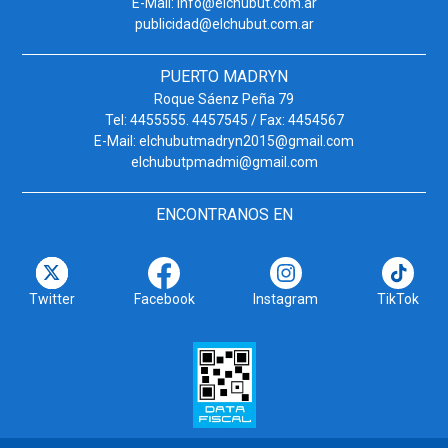
E-Mail: info@elchubut.com.ar
publicidad@elchubut.com.ar
PUERTO MADRYN
Roque Sáenz Peña 79
Tel: 4455555. 4457545 / Fax: 4454567
E-Mail: elchubutmadryn2015@gmail.com
elchubutpmadmi@gmail.com
ENCONTRANOS EN
Twitter
Facebook
Instagram
TikTok