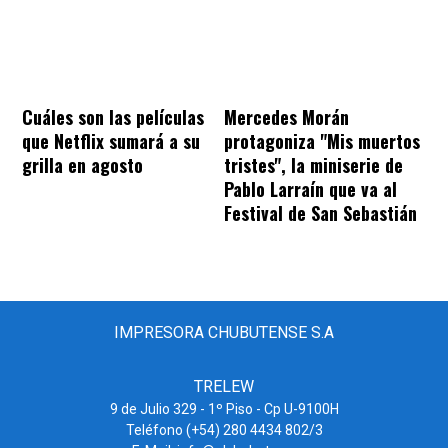
Cuáles son las películas
Mercedes Morán
que Netflix sumará a su
protagoniza "Mis muertos
grilla en agosto
tristes", la miniserie de
Pablo Larraín que va al
Festival de San Sebastián
IMPRESORA CHUBUTENSE S.A
TRELEW
9 de Julio 329 - 1º Piso - Cp U-9100H
Teléfono (+54) 280 4434 802/3