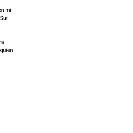
on mi
 Sur
ra
 quien