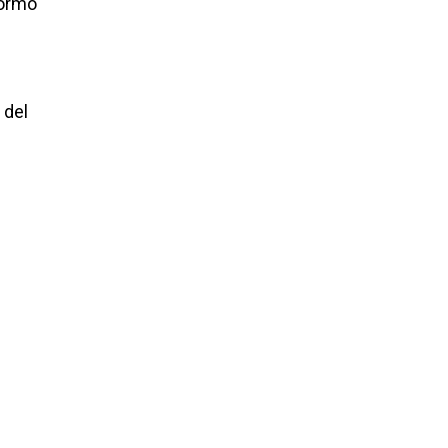
formó
 del