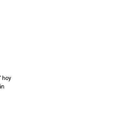
" hoy
án