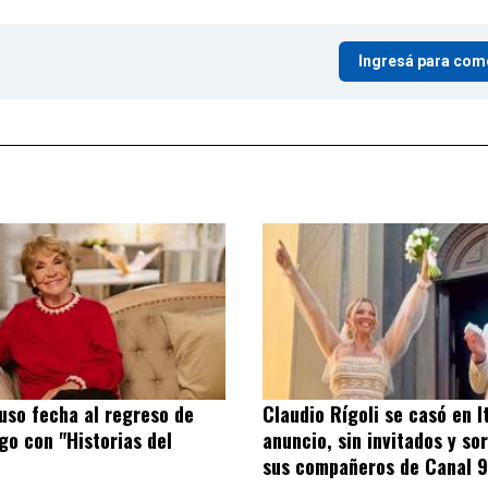
Ingresá para com
puso fecha al regreso de
Claudio Rígoli se casó en It
ago con "Historias del
anuncio, sin invitados y so
sus compañeros de Canal 9