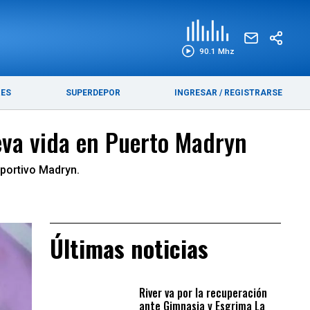
EDICIÓN IMPRESA
FUNEBRES
90.1 Mhz
RES
SUPERDEPOR
INGRESAR
/
REGISTRARSE
eva vida en Puerto Madryn
portivo Madryn.
Últimas noticias
River va por la recuperación
ante Gimnasia y Esgrima La