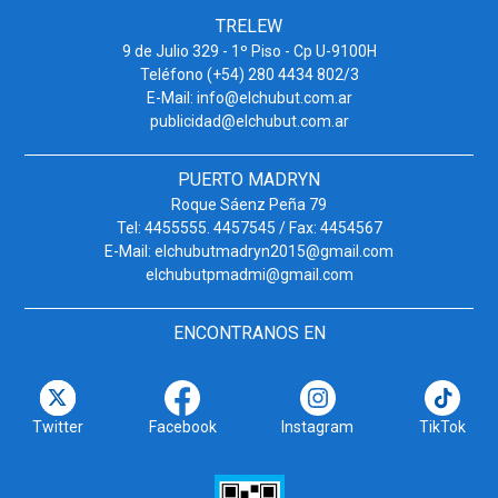
TRELEW
9 de Julio 329 - 1º Piso - Cp U-9100H
Teléfono (+54) 280 4434 802/3
E-Mail: info@elchubut.com.ar
publicidad@elchubut.com.ar
PUERTO MADRYN
Roque Sáenz Peña 79
Tel: 4455555. 4457545 / Fax: 4454567
E-Mail: elchubutmadryn2015@gmail.com
elchubutpmadmi@gmail.com
ENCONTRANOS EN
Twitter
Facebook
Instagram
TikTok