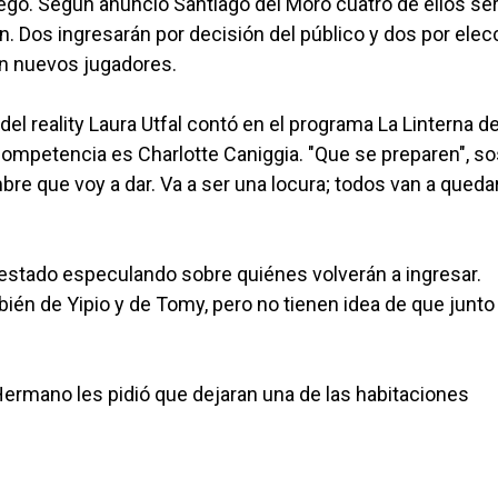
juego. Según anunció Santiago del Moro cuatro de ellos se
n. Dos ingresarán por decisión del público y dos por elec
rán nuevos jugadores.
del reality Laura Utfal contó en el programa La Linterna d
competencia es Charlotte Caniggia. "Que se preparen", s
bre que voy a dar. Va a ser una locura; todos van a queda
n estado especulando sobre quiénes volverán a ingresar.
én de Yipio y de Tomy, pero no tienen idea de que junto 
Hermano les pidió que dejaran una de las habitaciones