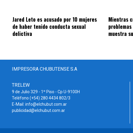
Jared Leto es acusado por 10 mujeres
Mientras c
de haber tenido conducta sexual
problemas 
delictiva
muestra su
IMPRESORA CHUBUTENSE S.A
TRELEW
9 de Julio 329 - 1º Piso - Cp U-9100H
Teléfono (+54) 280 4434 802/3
E-Mail: info@elchubut.com.ar
publicidad@elchubut.com.ar