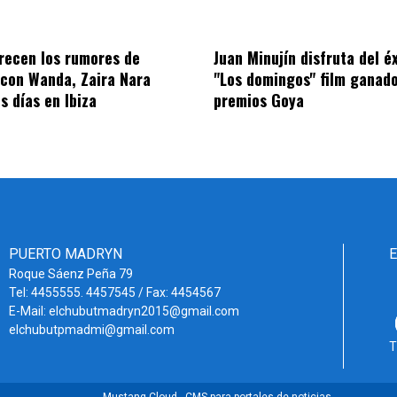
recen los rumores de
Juan Minujín disfruta del é
con Wanda, Zaira Nara
"Los domingos" film ganado
s días en Ibiza
premios Goya
PUERTO MADRYN
Roque Sáenz Peña 79
Tel: 4455555. 4457545 / Fax: 4454567
E-Mail: elchubutmadryn2015@gmail.com
elchubutpmadmi@gmail.com
T