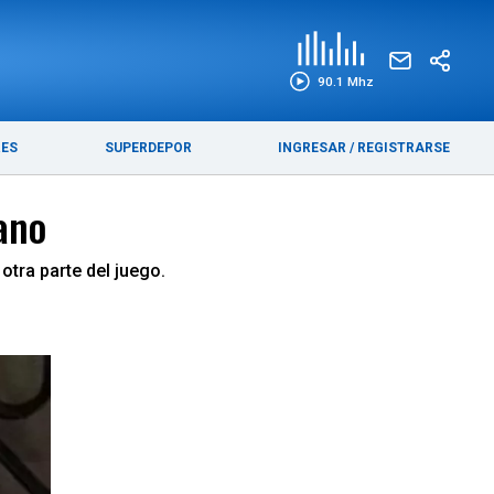
EDICIÓN IMPRESA
FUNEBRES
90.1 Mhz
RES
SUPERDEPOR
INGRESAR
/
REGISTRARSE
ano
otra parte del juego.