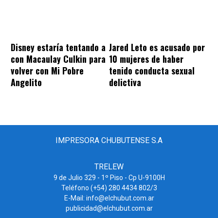
Disney estaría tentando a
Jared Leto es acusado por
con Macaulay Culkin para
10 mujeres de haber
volver con Mi Pobre
tenido conducta sexual
Angelito
delictiva
IMPRESORA CHUBUTENSE S.A
TRELEW
9 de Julio 329 - 1º Piso - Cp U-9100H
Teléfono (+54) 280 4434 802/3
E-Mail: info@elchubut.com.ar
publicidad@elchubut.com.ar