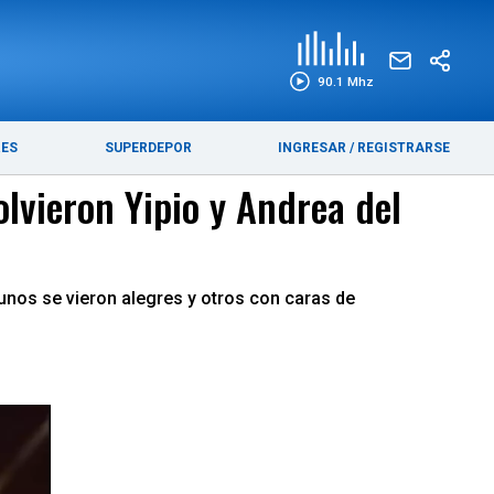
EDICIÓN IMPRESA
FUNEBRES
90.1 Mhz
RES
SUPERDEPOR
INGRESAR
/
REGISTRARSE
lvieron Yipio y Andrea del
gunos se vieron alegres y otros con caras de