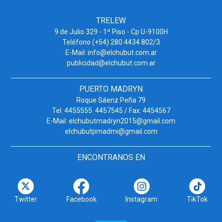
TRELEW
9 de Julio 329 - 1º Piso - Cp U-9100H
Teléfono (+54) 280 4434 802/3
E-Mail: info@elchubut.com.ar
publicidad@elchubut.com.ar
PUERTO MADRYN
Roque Sáenz Peña 79
Tel: 4455555. 4457545 / Fax: 4454567
E-Mail: elchubutmadryn2015@gmail.com
elchubutpmadmi@gmail.com
ENCONTRANOS EN
Twitter
Facebook
Instagram
TikTok