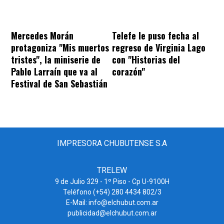
Mercedes Morán
Telefe le puso fecha al
protagoniza "Mis muertos
regreso de Virginia Lago
tristes", la miniserie de
con "Historias del
Pablo Larraín que va al
corazón"
Festival de San Sebastián
IMPRESORA CHUBUTENSE S.A
TRELEW
9 de Julio 329 - 1º Piso - Cp U-9100H
Teléfono (+54) 280 4434 802/3
E-Mail: info@elchubut.com.ar
publicidad@elchubut.com.ar