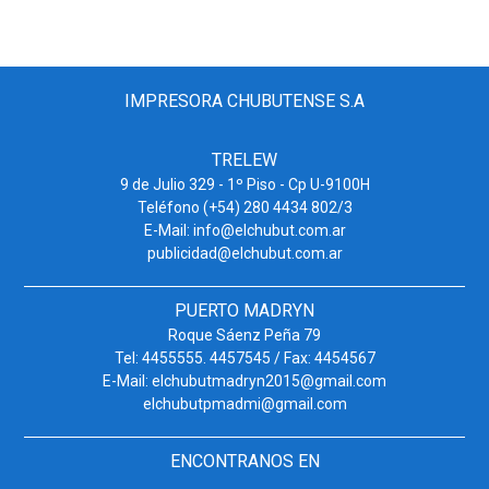
IMPRESORA CHUBUTENSE S.A
TRELEW
9 de Julio 329 - 1º Piso - Cp U-9100H
Teléfono (+54) 280 4434 802/3
E-Mail: info@elchubut.com.ar
publicidad@elchubut.com.ar
PUERTO MADRYN
Roque Sáenz Peña 79
Tel: 4455555. 4457545 / Fax: 4454567
E-Mail: elchubutmadryn2015@gmail.com
elchubutpmadmi@gmail.com
ENCONTRANOS EN