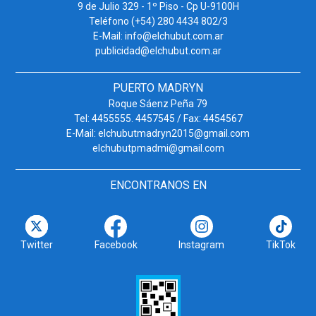
9 de Julio 329 - 1º Piso - Cp U-9100H
Teléfono (+54) 280 4434 802/3
E-Mail: info@elchubut.com.ar
publicidad@elchubut.com.ar
PUERTO MADRYN
Roque Sáenz Peña 79
Tel: 4455555. 4457545 / Fax: 4454567
E-Mail: elchubutmadryn2015@gmail.com
elchubutpmadmi@gmail.com
ENCONTRANOS EN
Twitter
Facebook
Instagram
TikTok