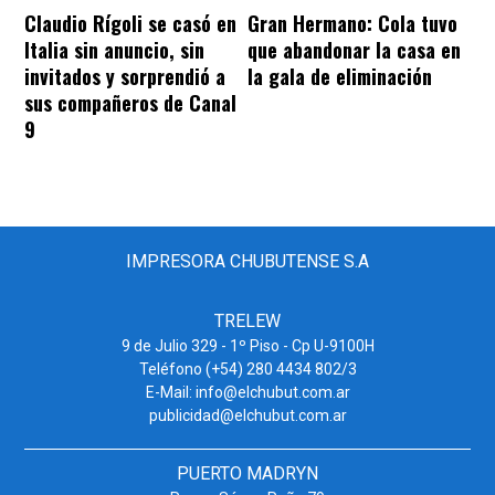
Claudio Rígoli se casó en
Gran Hermano: Cola tuvo
Italia sin anuncio, sin
que abandonar la casa en
invitados y sorprendió a
la gala de eliminación
sus compañeros de Canal
9
IMPRESORA CHUBUTENSE S.A
TRELEW
9 de Julio 329 - 1º Piso - Cp U-9100H
Teléfono (+54) 280 4434 802/3
E-Mail: info@elchubut.com.ar
publicidad@elchubut.com.ar
PUERTO MADRYN