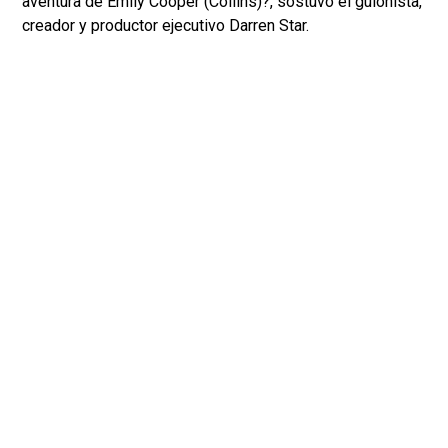
aventura de Emily Cooper (Collins)?, sostuvo el guionista,
creador y productor ejecutivo Darren Star.