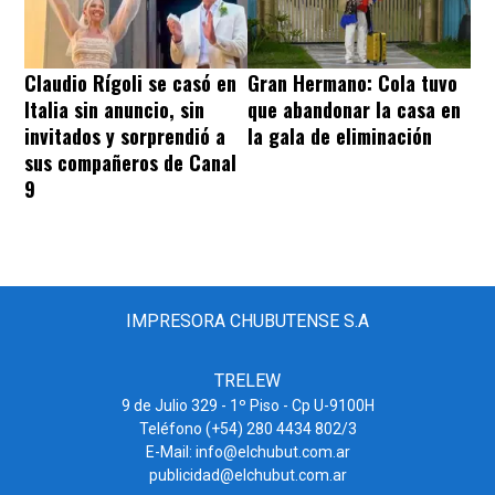
Claudio Rígoli se casó en
Gran Hermano: Cola tuvo
Italia sin anuncio, sin
que abandonar la casa en
invitados y sorprendió a
la gala de eliminación
sus compañeros de Canal
9
IMPRESORA CHUBUTENSE S.A
TRELEW
9 de Julio 329 - 1º Piso - Cp U-9100H
Teléfono (+54) 280 4434 802/3
E-Mail: info@elchubut.com.ar
publicidad@elchubut.com.ar