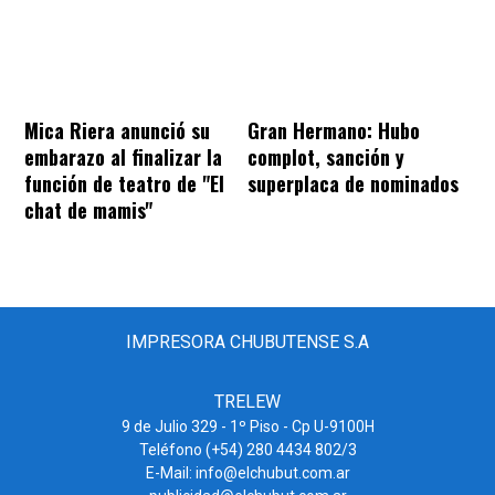
Mica Riera anunció su
Gran Hermano: Hubo
embarazo al finalizar la
complot, sanción y
función de teatro de "El
superplaca de nominados
chat de mamis"
IMPRESORA CHUBUTENSE S.A
TRELEW
9 de Julio 329 - 1º Piso - Cp U-9100H
Teléfono (+54) 280 4434 802/3
E-Mail: info@elchubut.com.ar