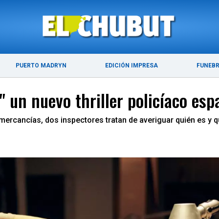
ÚLTIMAS NOTICIAS
PUERTO MADRYN
PUERTO MADRYN
EDICIÓN IMPRESA
FUNEB
" un nuevo thriller policíaco esp
ercancías, dos inspectores tratan de averiguar quién es y q