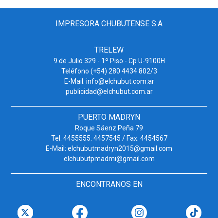
IMPRESORA CHUBUTENSE S.A
TRELEW
9 de Julio 329 - 1º Piso - Cp U-9100H
Teléfono (+54) 280 4434 802/3
E-Mail: info@elchubut.com.ar
publicidad@elchubut.com.ar
PUERTO MADRYN
Roque Sáenz Peña 79
Tel: 4455555. 4457545 / Fax: 4454567
E-Mail: elchubutmadryn2015@gmail.com
elchubutpmadmi@gmail.com
ENCONTRANOS EN