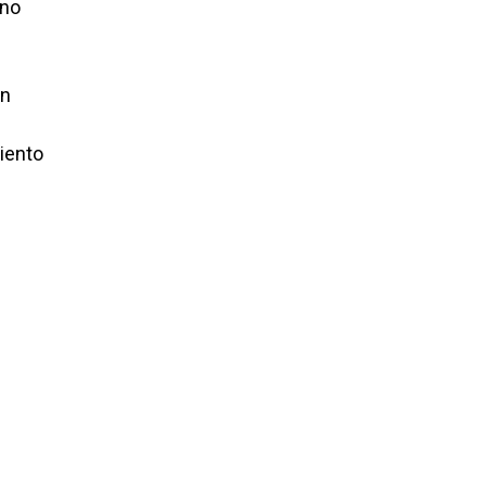
 no
en
miento