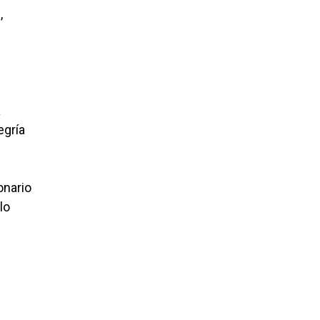
,
a
egría
onario
lo