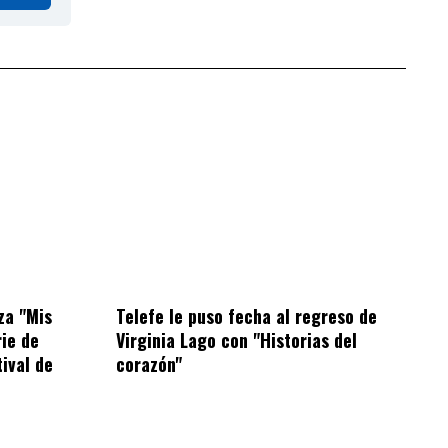
za "Mis
Telefe le puso fecha al regreso de
rie de
Virginia Lago con "Historias del
tival de
corazón"