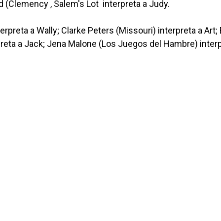
d (Clemency , Salem's Lot interpreta a Judy.
rpreta a Wally; Clarke Peters (Missouri) interpreta a Art; B
rpreta a Jack; Jena Malone (Los Juegos del Hambre) inter