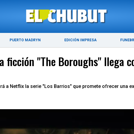
ÚLTIMAS NOTICIAS
PUERTO MADRYN
PUERTO MADRYN
EDICIÓN IMPRESA
FUNEB
ncia ficción "The Boroughs" llega
á a Netflix la serie "Los Barrios" que promete ofrecer una ex