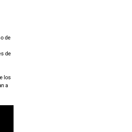
so de
es de
e los
an a