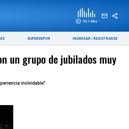
EDICIÓN IMPRESA
FUNEBRES
90.1 Mhz
RES
SUPERDEPOR
INGRESAR
/
REGISTRARSE
 con un grupo de jubilados muy
periencia inolvidable".