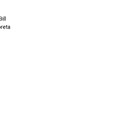
ill
preta