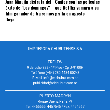
Juan Minujín disfruta del
Cuáles son las películas
éxito de "Los domingos"
que Netflix sumará a su
film ganador de 5 premios
grilla en agosto
Goya
IMPRESORA CHUBUTENSE S.A
TRELEW
9 de Julio 329 - 1º Piso - Cp U-9100H
Teléfono (+54) 280 4434 802/3
E-Mail: info@elchubut.com.ar
publicidad@elchubut.com.ar
PUERTO MADRYN
Roque Sáenz Peña 79
Tel: 4455555. 4457545 / Fax: 4454567