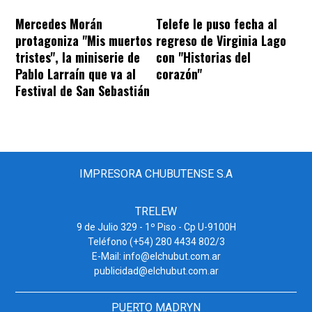
Mercedes Morán
Telefe le puso fecha al
protagoniza "Mis muertos
regreso de Virginia Lago
tristes", la miniserie de
con "Historias del
Pablo Larraín que va al
corazón"
Festival de San Sebastián
IMPRESORA CHUBUTENSE S.A
TRELEW
9 de Julio 329 - 1º Piso - Cp U-9100H
Teléfono (+54) 280 4434 802/3
E-Mail: info@elchubut.com.ar
publicidad@elchubut.com.ar
PUERTO MADRYN