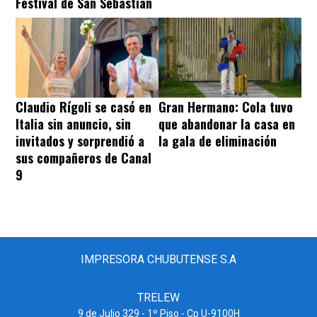
Festival de San Sebastián
Claudio Rígoli se casó en
Gran Hermano: Cola tuvo
Italia sin anuncio, sin
que abandonar la casa en
invitados y sorprendió a
la gala de eliminación
sus compañeros de Canal
9
IMPRESORA CHUBUTENSE S.A
TRELEW
9 de Julio 329 - 1º Piso - Cp U-9100H