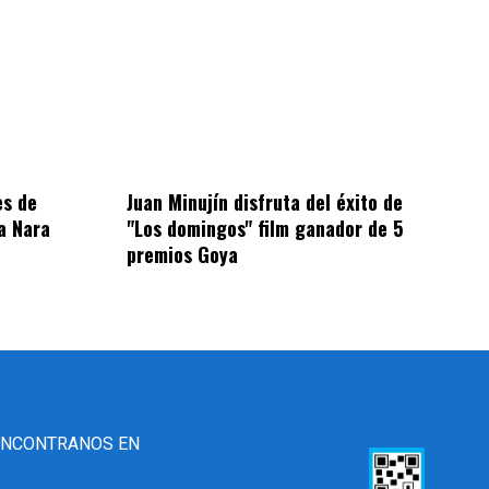
es de
Juan Minujín disfruta del éxito de
a Nara
"Los domingos" film ganador de 5
premios Goya
ENCONTRANOS EN