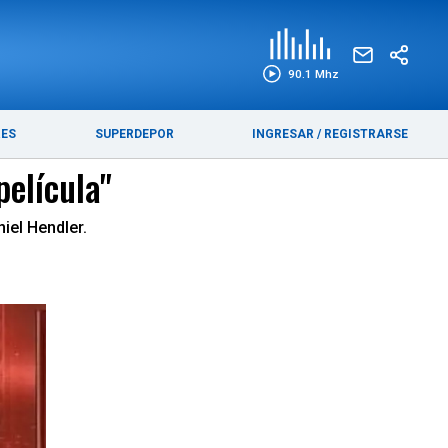
EDICIÓN IMPRESA
FUNEBRES
90.1 Mhz
RES
SUPERDEPOR
INGRESAR
/
REGISTRARSE
elícula"
iel Hendler.