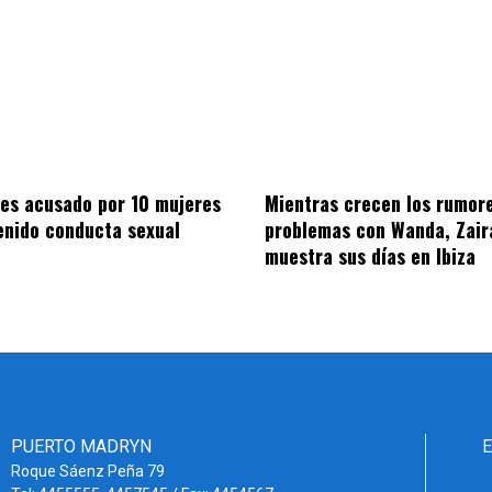
 es acusado por 10 mujeres
Mientras crecen los rumor
enido conducta sexual
problemas con Wanda, Zair
muestra sus días en Ibiza
PUERTO MADRYN
Roque Sáenz Peña 79