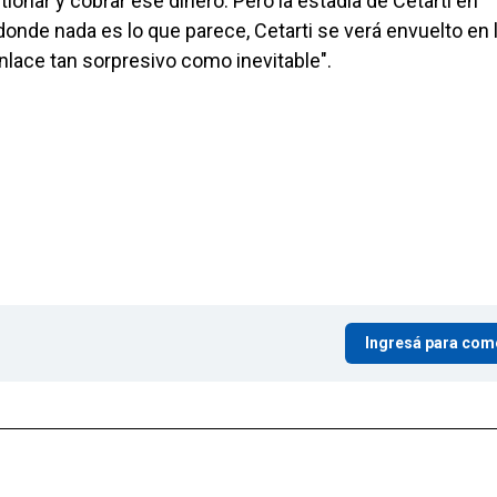
onar y cobrar ese dinero. Pero la estadía de Cetarti en
, donde nada es lo que parece, Cetarti se verá envuelto en 
nlace tan sorpresivo como inevitable".
Ingresá para com