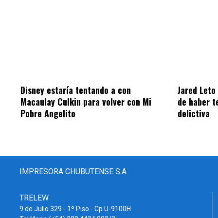
Disney estaría tentando a con
Jared Leto
Macaulay Culkin para volver con Mi
de haber t
Pobre Angelito
delictiva
IMPRESORA CHUBUTENSE S.A
TRELEW
9 de Julio 329 - 1º Piso - Cp U-9100H