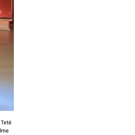
 Teté
ilme