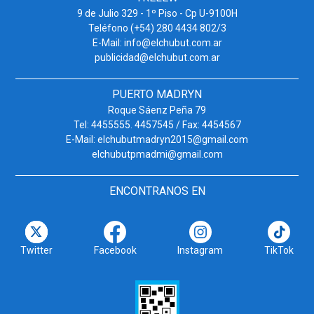
9 de Julio 329 - 1º Piso - Cp U-9100H
Teléfono (+54) 280 4434 802/3
E-Mail: info@elchubut.com.ar
publicidad@elchubut.com.ar
PUERTO MADRYN
Roque Sáenz Peña 79
Tel: 4455555. 4457545 / Fax: 4454567
E-Mail: elchubutmadryn2015@gmail.com
elchubutpmadmi@gmail.com
ENCONTRANOS EN
Twitter
Facebook
Instagram
TikTok