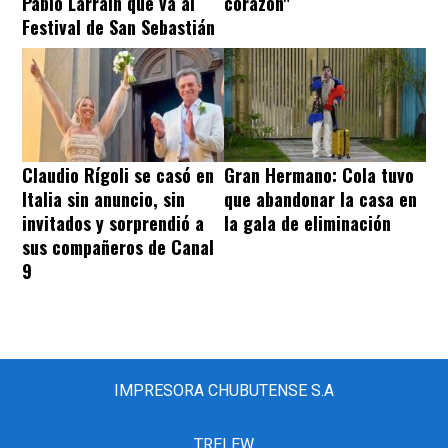
Pablo Larraín que va al
corazón"
Festival de San Sebastián
Claudio Rígoli se casó en
Gran Hermano: Cola tuvo
Italia sin anuncio, sin
que abandonar la casa en
invitados y sorprendió a
la gala de eliminación
sus compañeros de Canal
9
IMPRESORA CHUBUTENSE S.A
TRELEW