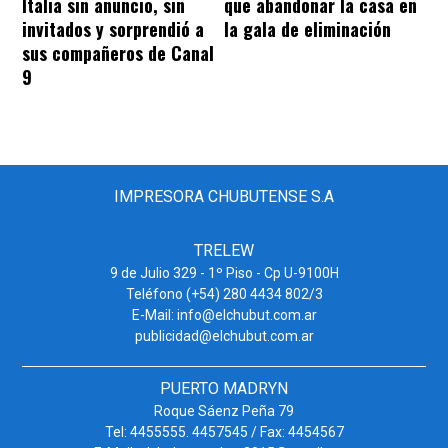
Italia sin anuncio, sin
que abandonar la casa en
invitados y sorprendió a
la gala de eliminación
sus compañeros de Canal
9
IMPRESORA CHUBUTENSE S.A
TRELEW
9 de Julio 329 - 1º Piso - Cp U-9100H
Teléfono (+54) 280 4434 802/3
E-Mail: info@elchubut.com.ar
publicidad@elchubut.com.ar
PUERTO MADRYN
Roque Sáenz Peña 79
Tel: 4455555. 4457545 / Fax: 4454567