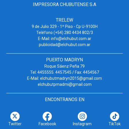
IMPRESORA CHUBUTENSE S.A
TRELEW
9 de Julio 329 - 1º Piso - Cp U-9100H
Teléfono (+54) 280 4434 802/3
E-Mail: info@elchubut.com.ar
publicidad@elchubut.com.ar
PUERTO MADRYN
Roque Sáenz Peña 79
Tel: 4455555. 4457545 / Fax: 4454567
E-Mail: elchubutmadryn2015@gmail.com
elchubutpmadmi@gmail.com
ENCONTRANOS EN
Twitter
Facebook
Instagram
TikTok