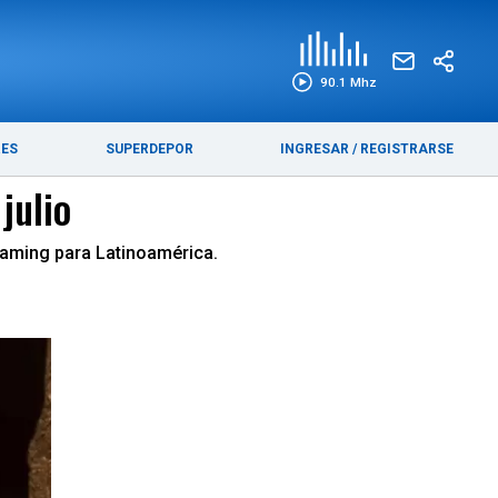
EDICIÓN IMPRESA
FUNEBRES
90.1 Mhz
RES
SUPERDEPOR
INGRESAR
/
REGISTRARSE
julio
reaming para Latinoamérica.