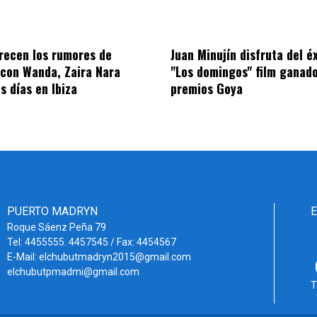
recen los rumores de
Juan Minujín disfruta del é
con Wanda, Zaira Nara
"Los domingos" film ganado
s días en Ibiza
premios Goya
PUERTO MADRYN
Roque Sáenz Peña 79
Tel: 4455555. 4457545 / Fax: 4454567
E-Mail: elchubutmadryn2015@gmail.com
elchubutpmadmi@gmail.com
T