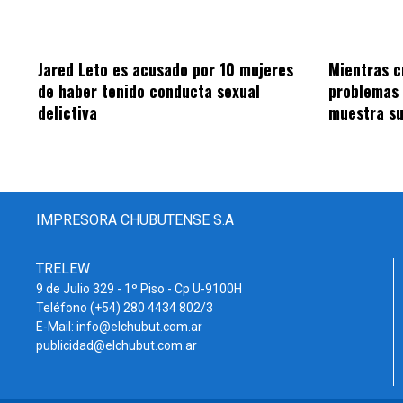
Jared Leto es acusado por 10 mujeres
Mientras c
de haber tenido conducta sexual
problemas 
delictiva
muestra su
IMPRESORA CHUBUTENSE S.A
TRELEW
9 de Julio 329 - 1º Piso - Cp U-9100H
Teléfono (+54) 280 4434 802/3
E-Mail: info@elchubut.com.ar
publicidad@elchubut.com.ar