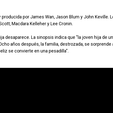
n y producida por James Wan, Jason Blum y John Keville. 
cott, Macdara Kelleher y Lee Cronin.
ija desaparece. La sinopsis indica que "la joven hija de u
. Ocho años después, la familia, destrozada, se sorprende 
reencuentro feliz se convierte en una pesadil