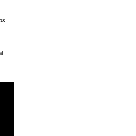
Los
n
al
la".