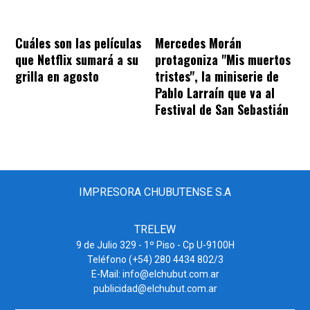
Cuáles son las películas
Mercedes Morán
que Netflix sumará a su
protagoniza "Mis muertos
grilla en agosto
tristes", la miniserie de
Pablo Larraín que va al
Festival de San Sebastián
IMPRESORA CHUBUTENSE S.A
TRELEW
9 de Julio 329 - 1º Piso - Cp U-9100H
Teléfono (+54) 280 4434 802/3
E-Mail: info@elchubut.com.ar
publicidad@elchubut.com.ar