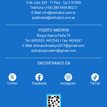
9 de Julio 329 - 1º Piso - Cp U-9100H
Teléfono (+54) 280 4434 802/3
E-Mail: info@elchubut.com.ar
publicidad@elchubut.com.ar
PUERTO MADRYN
Roque Sáenz Peña 79
Tel: 4455555. 4457545 / Fax: 4454567
E-Mail: elchubutmadryn2015@gmail.com
elchubutpmadmi@gmail.com
ENCONTRANOS EN
Twitter
Facebook
Instagram
TikTok