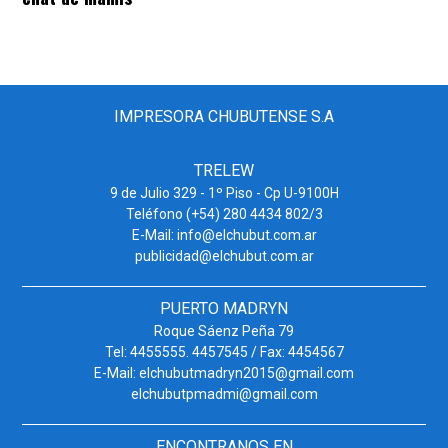
IMPRESORA CHUBUTENSE S.A
TRELEW
9 de Julio 329 - 1º Piso - Cp U-9100H
Teléfono (+54) 280 4434 802/3
E-Mail: info@elchubut.com.ar
publicidad@elchubut.com.ar
PUERTO MADRYN
Roque Sáenz Peña 79
Tel: 4455555. 4457545 / Fax: 4454567
E-Mail: elchubutmadryn2015@gmail.com
elchubutpmadmi@gmail.com
ENCONTRANOS EN