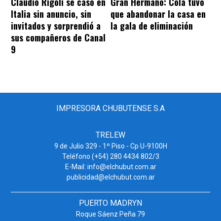
Claudio Rígoli se casó en
Gran Hermano: Cola tuvo
Italia sin anuncio, sin
que abandonar la casa en
invitados y sorprendió a
la gala de eliminación
sus compañeros de Canal
9
IMPRESORA CHUBUTENSE S.A
TRELEW
9 de Julio 329 - 1º Piso - Cp U-9100H
Teléfono (+54) 280 4434 802/3
E-Mail: info@elchubut.com.ar
publicidad@elchubut.com.ar
PUERTO MADRYN
Roque Sáenz Peña 79