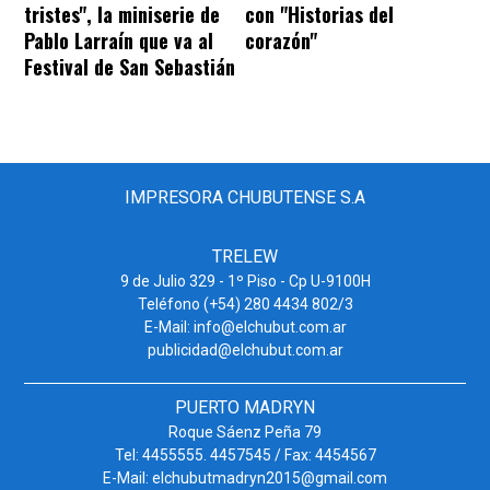
tristes", la miniserie de
con "Historias del
Pablo Larraín que va al
corazón"
Festival de San Sebastián
IMPRESORA CHUBUTENSE S.A
TRELEW
9 de Julio 329 - 1º Piso - Cp U-9100H
Teléfono (+54) 280 4434 802/3
E-Mail: info@elchubut.com.ar
publicidad@elchubut.com.ar
PUERTO MADRYN
Roque Sáenz Peña 79
Tel: 4455555. 4457545 / Fax: 4454567
E-Mail: elchubutmadryn2015@gmail.com