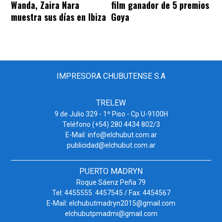
Wanda, Zaira Nara
film ganador de 5 premios
muestra sus días en Ibiza
Goya
IMPRESORA CHUBUTENSE S.A
TRELEW
9 de Julio 329 - 1º Piso - Cp U-9100H
Teléfono (+54) 280 4434 802/3
E-Mail: info@elchubut.com.ar
publicidad@elchubut.com.ar
PUERTO MADRYN
Roque Sáenz Peña 79
Tel: 4455555. 4457545 / Fax: 4454567
E-Mail: elchubutmadryn2015@gmail.com
elchubutpmadmi@gmail.com