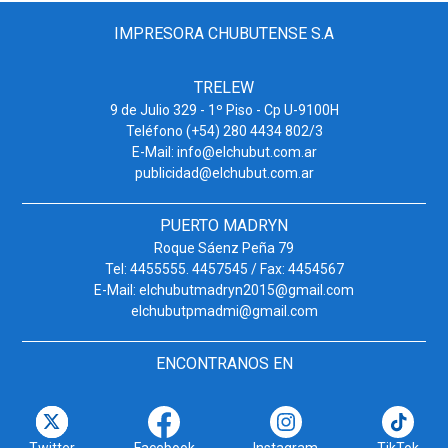
IMPRESORA CHUBUTENSE S.A
TRELEW
9 de Julio 329 - 1º Piso - Cp U-9100H
Teléfono (+54) 280 4434 802/3
E-Mail: info@elchubut.com.ar
publicidad@elchubut.com.ar
PUERTO MADRYN
Roque Sáenz Peña 79
Tel: 4455555. 4457545 / Fax: 4454567
E-Mail: elchubutmadryn2015@gmail.com
elchubutpmadmi@gmail.com
ENCONTRANOS EN