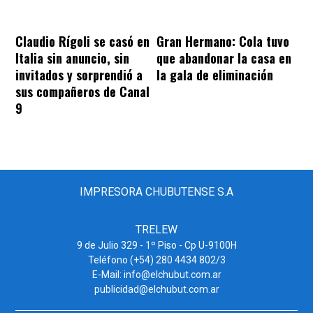
Claudio Rígoli se casó en
Gran Hermano: Cola tuvo
Italia sin anuncio, sin
que abandonar la casa en
invitados y sorprendió a
la gala de eliminación
sus compañeros de Canal
9
IMPRESORA CHUBUTENSE S.A
TRELEW
9 de Julio 329 - 1º Piso - Cp U-9100H
Teléfono (+54) 280 4434 802/3
E-Mail: info@elchubut.com.ar
publicidad@elchubut.com.ar