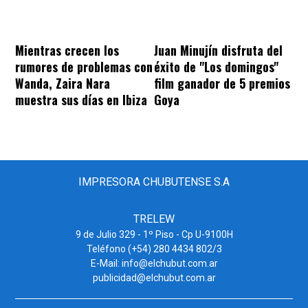
Mientras crecen los
Juan Minujín disfruta del
rumores de problemas con
éxito de "Los domingos"
Wanda, Zaira Nara
film ganador de 5 premios
muestra sus días en Ibiza
Goya
IMPRESORA CHUBUTENSE S.A
TRELEW
9 de Julio 329 - 1º Piso - Cp U-9100H
Teléfono (+54) 280 4434 802/3
E-Mail: info@elchubut.com.ar
publicidad@elchubut.com.ar