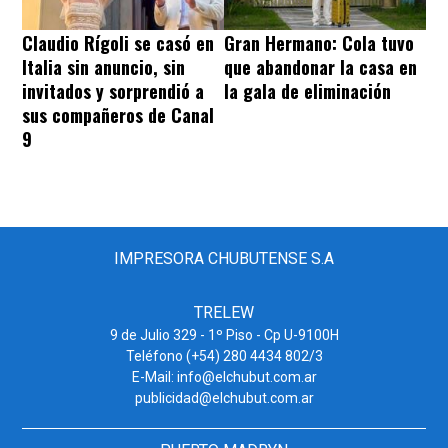
Claudio Rígoli se casó en
Gran Hermano: Cola tuvo
Italia sin anuncio, sin
que abandonar la casa en
invitados y sorprendió a
la gala de eliminación
sus compañeros de Canal
9
IMPRESORA CHUBUTENSE S.A
TRELEW
9 de Julio 329 - 1º Piso - Cp U-9100H
Teléfono (+54) 280 4434 802/3
E-Mail: info@elchubut.com.ar
publicidad@elchubut.com.ar