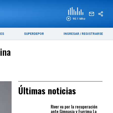
EDICIÓN IMPRESA
FUNEBRES
90.1 Mhz
RES
SUPERDEPOR
INGRESAR
/
REGISTRARSE
tina
Últimas noticias
River va por la recuperación
ante Gimnasia y Esgrima La