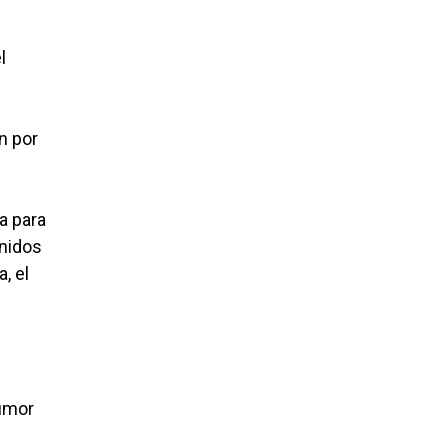
l
n por
a para
Unidos
, el
humor