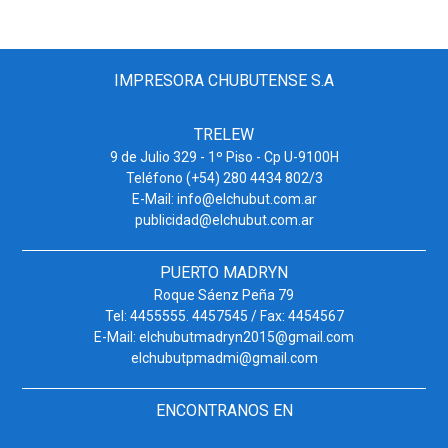
IMPRESORA CHUBUTENSE S.A
TRELEW
9 de Julio 329 - 1º Piso - Cp U-9100H
Teléfono (+54) 280 4434 802/3
E-Mail: info@elchubut.com.ar
publicidad@elchubut.com.ar
PUERTO MADRYN
Roque Sáenz Peña 79
Tel: 4455555. 4457545 / Fax: 4454567
E-Mail: elchubutmadryn2015@gmail.com
elchubutpmadmi@gmail.com
ENCONTRANOS EN