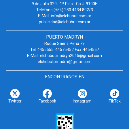
9 de Julio 329 - 1º Piso - Cp U-9100H
Teléfono (+54) 280 4434 802/3
E-Mail: info@elchubut.com.ar
publicidad@elchubut.com.ar
PUERTO MADRYN
Roque Sáenz Peña 79
Tel: 4455555. 4457545 / Fax: 4454567
E-Mail: elchubutmadryn2015@gmail.com
elchubutpmadmi@gmail.com
ENCONTRANOS EN
Twitter
Facebook
Instagram
TikTok